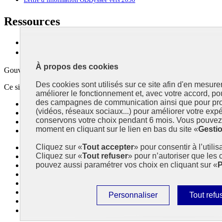
Lettre d’information ODDyssée vers 2030
Ressources
Ressources
La Méth’ODD
À propos des cookies
Gouvernement
Des cookies sont utilisés sur ce site afin d'en mesure
Ce site propose l’information de référence concernant l’Agenda 2030 et l
améliorer le fonctionnement et, avec votre accord, p
des campagnes de communication ainsi que pour pro
info.gouv.fr
- ouvre une nouvelle fenêtre
(vidéos, réseaux sociaux...) pour améliorer votre expé
service-public.fr
- ouvre une nouvelle fenêtre
conservons votre choix pendant 6 mois. Vous pouvez 
legifrance.gouv.fr
- ouvre une nouvelle fenêtre
moment en cliquant sur le lien en bas du site «
Gesti
data.gouv.fr
- ouvre une nouvelle fenêtre
Cliquez sur «
Tout accepter
» pour consentir à l’utili
Plan du site
Cliquez sur «
Tout refuser
» pour n’autoriser que les
Accessibilité
pouvez aussi paramétrer vos choix en cliquant sur «
P
Mentions légales
Qui sommes-nous ?
Aide
Contact
Paramétrer
Interdire
Personnaliser
Tout refu
Gestion des cookies
les
tous
Paramètres d’affichage
cookies
les