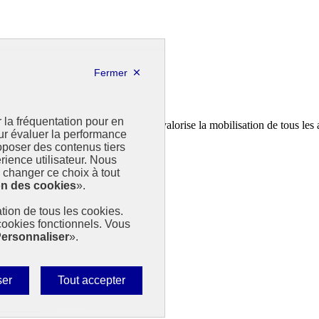
r la fréquentation pour en
a feuille de route de la France. Il valorise la mobilisation de tous les 
our évaluer la performance
poser des contenus tiers
rience utilisateur. Nous
changer ce choix à tout
on des cookies
».
sation de tous les cookies.
 cookies fonctionnels. Vous
ersonnaliser
».
Autoriser
ser
Tout accepter
tous
les