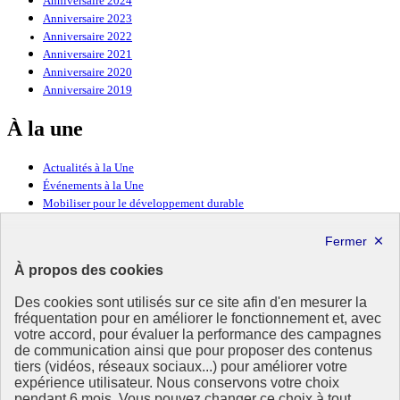
Anniversaire 2024
Anniversaire 2023
Anniversaire 2022
Anniversaire 2021
Anniversaire 2020
Anniversaire 2019
À la une
Actualités à la Une
Événements à la Une
Mobiliser pour le développement durable
Forum politique de haut niveau
Lettre d’information ODDyssée vers 2030
À propos des cookies
Ressources
Des cookies sont utilisés sur ce site afin d'en mesurer la
Ressources
fréquentation pour en améliorer le fonctionnement et, avec
votre accord, pour évaluer la performance des campagnes
La Méth’ODD
de communication ainsi que pour proposer des contenus
Gouvernement
tiers (vidéos, réseaux sociaux...) pour améliorer votre
expérience utilisateur. Nous conservons votre choix
Ce site propose l’information de référence concernant l’Agenda
pendant 6 mois. Vous pouvez changer ce choix à tout