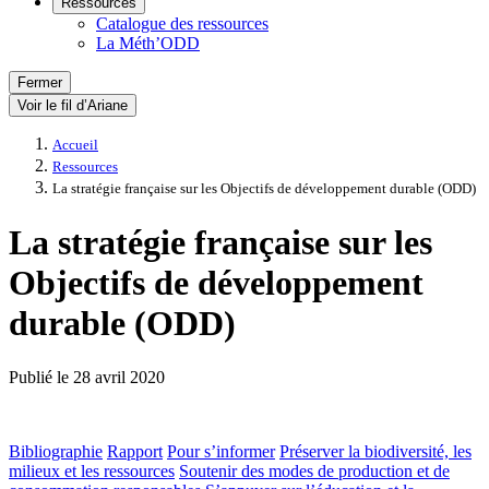
Ressources
Catalogue des ressources
La Méth’ODD
Fermer
Voir le fil d’Ariane
Accueil
Ressources
La stratégie française sur les Objectifs de développement durable (ODD)
La stratégie française sur les
Objectifs de développement
durable (ODD)
Publié le
28 avril 2020
Bibliographie
Rapport
Pour s’informer
Préserver la biodiversité, les
milieux et les ressources
Soutenir des modes de production et de