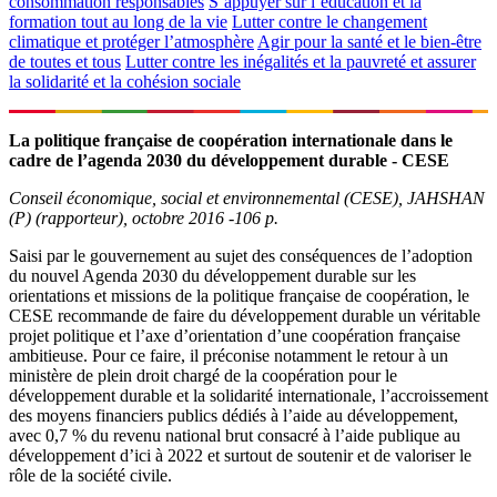
consommation responsables
S’appuyer sur l’éducation et la
formation tout au long de la vie
Lutter contre le changement
climatique et protéger l’atmosphère
Agir pour la santé et le bien-être
de toutes et tous
Lutter contre les inégalités et la pauvreté et assurer
la solidarité et la cohésion sociale
La politique française de coopération internationale dans le
cadre de l’agenda 2030 du développement durable - CESE
Conseil économique, social et environnemental (CESE), JAHSHAN
(P) (rapporteur), octobre 2016 -106 p.
Saisi par le gouvernement au sujet des conséquences de l’adoption
du nouvel Agenda 2030 du développement durable sur les
orientations et missions de la politique française de coopération, le
CESE recommande de faire du développement durable un véritable
projet politique et l’axe d’orientation d’une coopération française
ambitieuse. Pour ce faire, il préconise notamment le retour à un
ministère de plein droit chargé de la coopération pour le
développement durable et la solidarité internationale, l’accroissement
des moyens financiers publics dédiés à l’aide au développement,
avec 0,7 % du revenu national brut consacré à l’aide publique au
développement d’ici à 2022 et surtout de soutenir et de valoriser le
rôle de la société civile.