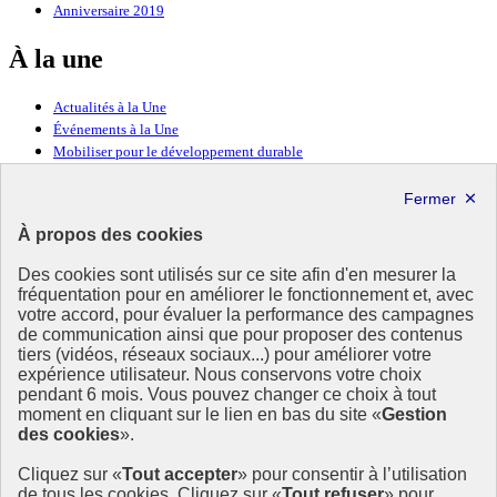
Anniversaire 2019
À la une
Actualités à la Une
Événements à la Une
Mobiliser pour le développement durable
Forum politique de haut niveau
Lettre d’information ODDyssée vers 2030
À propos des cookies
Ressources
Des cookies sont utilisés sur ce site afin d'en mesurer la
Ressources
fréquentation pour en améliorer le fonctionnement et, avec
votre accord, pour évaluer la performance des campagnes
La Méth’ODD
de communication ainsi que pour proposer des contenus
Gouvernement
tiers (vidéos, réseaux sociaux...) pour améliorer votre
expérience utilisateur. Nous conservons votre choix
Ce site propose l’information de référence concernant l’Agenda
pendant 6 mois. Vous pouvez changer ce choix à tout
2030 et la feuille de route de la France. Il valorise la mobilisation de
moment en cliquant sur le lien en bas du site «
Gestion
tous les acteurs.
des cookies
».
info.gouv.fr
- ouvre une nouvelle fenêtre
Cliquez sur «
Tout accepter
» pour consentir à l’utilisation
service-public.fr
- ouvre une nouvelle fenêtre
de tous les cookies. Cliquez sur «
Tout refuser
» pour