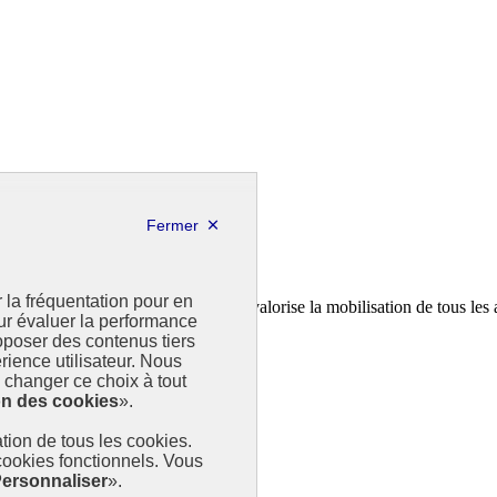
r la fréquentation pour en
a feuille de route de la France. Il valorise la mobilisation de tous les 
our évaluer la performance
poser des contenus tiers
rience utilisateur. Nous
changer ce choix à tout
on des cookies
».
sation de tous les cookies.
 cookies fonctionnels. Vous
ersonnaliser
».