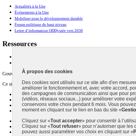
Actualités à la Une
Événements à la Une
Mobiliser pour le développement durable
Forum politique de haut niveau
Lettre d’information ODDyssée vers 2030
Ressources
Ressources
La Méth’ODD
À propos des cookies
Gouvernement
Des cookies sont utilisés sur ce site afin d'en mesure
Ce site propose l’information de référence concernant l’Agenda 2030 et l
améliorer le fonctionnement et, avec votre accord, p
des campagnes de communication ainsi que pour pro
info.gouv.fr
- ouvre une nouvelle fenêtre
(vidéos, réseaux sociaux...) pour améliorer votre expé
service-public.fr
- ouvre une nouvelle fenêtre
conservons votre choix pendant 6 mois. Vous pouvez 
legifrance.gouv.fr
- ouvre une nouvelle fenêtre
moment en cliquant sur le lien en bas du site «
Gesti
data.gouv.fr
- ouvre une nouvelle fenêtre
Cliquez sur «
Tout accepter
» pour consentir à l’utili
Plan du site
Cliquez sur «
Tout refuser
» pour n’autoriser que les
Accessibilité
pouvez aussi paramétrer vos choix en cliquant sur «
P
Mentions légales