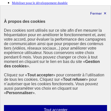
Mobiliser pour le développement durable
Forum politique de haut niveau
Lettre d’information ODDyssée vers 2030
À propos des cookies
Ressources
Des cookies sont utilisés sur ce site afin d'en mesurer la
Ressources
fréquentation pour en améliorer le fonctionnement et, avec
votre accord, pour évaluer la performance des campagnes
La Méth’ODD
de communication ainsi que pour proposer des contenus
Gouvernement
tiers (vidéos, réseaux sociaux...) pour améliorer votre
expérience utilisateur. Nous conservons votre choix
Ce site propose l’information de référence concernant l’Agenda
pendant 6 mois. Vous pouvez changer ce choix à tout
2030 et la feuille de route de la France. Il valorise la mobilisation de
moment en cliquant sur le lien en bas du site «
Gestion
tous les acteurs.
des cookies
».
info.gouv.fr
- ouvre une nouvelle fenêtre
Cliquez sur «
Tout accepter
» pour consentir à l’utilisation
service-public.fr
- ouvre une nouvelle fenêtre
de tous les cookies. Cliquez sur «
Tout refuser
» pour
legifrance.gouv.fr
- ouvre une nouvelle fenêtre
n’autoriser que les cookies fonctionnels. Vous pouvez
data.gouv.fr
- ouvre une nouvelle fenêtre
aussi paramétrer vos choix en cliquant sur
«
Personnaliser
».
Plan du site
Accessibilité
Mentions légales
Qui sommes-nous ?
Autoriser
Tout accepter