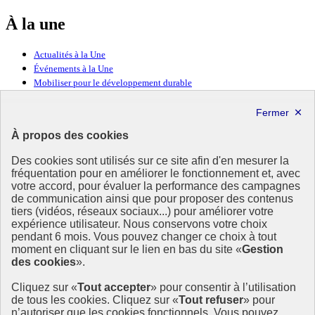
À la une
Actualités à la Une
Événements à la Une
Mobiliser pour le développement durable
Forum politique de haut niveau
Lettre d’information ODDyssée vers 2030
À propos des cookies
Ressources
Des cookies sont utilisés sur ce site afin d'en mesurer la
fréquentation pour en améliorer le fonctionnement et, avec
Ressources
votre accord, pour évaluer la performance des campagnes
La Méth’ODD
de communication ainsi que pour proposer des contenus
Gouvernement
tiers (vidéos, réseaux sociaux...) pour améliorer votre
expérience utilisateur. Nous conservons votre choix
Ce site propose l’information de référence concernant l’Agenda
pendant 6 mois. Vous pouvez changer ce choix à tout
2030 et la feuille de route de la France. Il valorise la mobilisation de
moment en cliquant sur le lien en bas du site «
Gestion
tous les acteurs.
des cookies
».
info.gouv.fr
- ouvre une nouvelle fenêtre
Cliquez sur «
Tout accepter
» pour consentir à l’utilisation
service-public.fr
- ouvre une nouvelle fenêtre
de tous les cookies. Cliquez sur «
Tout refuser
» pour
legifrance.gouv.fr
- ouvre une nouvelle fenêtre
n’autoriser que les cookies fonctionnels. Vous pouvez