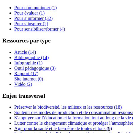
Pour communiquer (1)
Pour évaluer (1)
Pour s’informer (32)
Pour s’inspirer (2)
Pour sensibiliser/former (4)
Ressources par type
Article (14)
Bibliographie (14)
Infographie (1)
Outil pédagogique (3)
Rapport (17)
Site internet (0)
Vidéo (2)
Enjeu transversal
Préserver la biodiversité, les milieux et les ressources (18)
Soutenir des modes de production et de consommation responsa
S’appuyer sur l’éducation et la formation tout au long de la vie 
Lutter contre le changement climatique et protéger l’atmosphère
Agir pour la santé et le bien-être de toutes et tous (9)