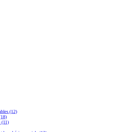
bles (12)
(18)
 (11)