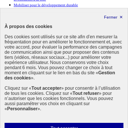
Mobiliser pour le développement durable
Forum politique de haut niveau
Lettre d’information ODDyssée vers 2030
À propos des cookies
Ressources
Des cookies sont utilisés sur ce site afin d'en mesurer la
Ressources
fréquentation pour en améliorer le fonctionnement et, avec
votre accord, pour évaluer la performance des campagnes
La Méth’ODD
de communication ainsi que pour proposer des contenus
Gouvernement
tiers (vidéos, réseaux sociaux...) pour améliorer votre
expérience utilisateur. Nous conservons votre choix
Ce site propose l’information de référence concernant l’Agenda
pendant 6 mois. Vous pouvez changer ce choix à tout
2030 et la feuille de route de la France. Il valorise la mobilisation de
moment en cliquant sur le lien en bas du site «
Gestion
tous les acteurs.
des cookies
».
info.gouv.fr
- ouvre une nouvelle fenêtre
Cliquez sur «
Tout accepter
» pour consentir à l’utilisation
service-public.fr
- ouvre une nouvelle fenêtre
de tous les cookies. Cliquez sur «
Tout refuser
» pour
legifrance.gouv.fr
- ouvre une nouvelle fenêtre
n’autoriser que les cookies fonctionnels. Vous pouvez
data.gouv.fr
- ouvre une nouvelle fenêtre
aussi paramétrer vos choix en cliquant sur
«
Personnaliser
».
Plan du site
Accessibilité
Mentions légales
Qui sommes-nous ?