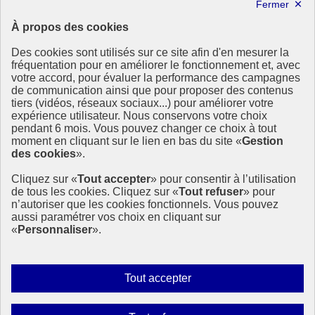
Lettre d’information ODDyssée vers 2030
À propos des cookies
Ressources
Des cookies sont utilisés sur ce site afin d'en mesurer la
Ressources
fréquentation pour en améliorer le fonctionnement et, avec
votre accord, pour évaluer la performance des campagnes
La Méth’ODD
de communication ainsi que pour proposer des contenus
Gouvernement
tiers (vidéos, réseaux sociaux...) pour améliorer votre
expérience utilisateur. Nous conservons votre choix
Ce site propose l’information de référence concernant l’Agenda
pendant 6 mois. Vous pouvez changer ce choix à tout
2030 et la feuille de route de la France. Il valorise la mobilisation de
moment en cliquant sur le lien en bas du site «
Gestion
tous les acteurs.
des cookies
».
info.gouv.fr
- ouvre une nouvelle fenêtre
Cliquez sur «
Tout accepter
» pour consentir à l’utilisation
service-public.fr
- ouvre une nouvelle fenêtre
de tous les cookies. Cliquez sur «
Tout refuser
» pour
legifrance.gouv.fr
- ouvre une nouvelle fenêtre
n’autoriser que les cookies fonctionnels. Vous pouvez
data.gouv.fr
- ouvre une nouvelle fenêtre
aussi paramétrer vos choix en cliquant sur
«
Personnaliser
».
Plan du site
Accessibilité
Mentions légales
Qui sommes-nous ?
Autoriser
Tout accepter
Aide
tous
Contact
les
Gestion des cookies