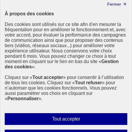
Lettre d’information ODDyssée vers 2030
À propos des cookies
Ressources
Des cookies sont utilisés sur ce site afin d'en mesurer la
Ressources
fréquentation pour en améliorer le fonctionnement et, avec
votre accord, pour évaluer la performance des campagnes
La Méth’ODD
de communication ainsi que pour proposer des contenus
Gouvernement
tiers (vidéos, réseaux sociaux...) pour améliorer votre
expérience utilisateur. Nous conservons votre choix
Ce site propose l’information de référence concernant l’Agenda
pendant 6 mois. Vous pouvez changer ce choix à tout
2030 et la feuille de route de la France. Il valorise la mobilisation de
moment en cliquant sur le lien en bas du site «
Gestion
tous les acteurs.
des cookies
».
info.gouv.fr
- ouvre une nouvelle fenêtre
Cliquez sur «
Tout accepter
» pour consentir à l’utilisation
service-public.fr
- ouvre une nouvelle fenêtre
de tous les cookies. Cliquez sur «
Tout refuser
» pour
legifrance.gouv.fr
- ouvre une nouvelle fenêtre
n’autoriser que les cookies fonctionnels. Vous pouvez
data.gouv.fr
- ouvre une nouvelle fenêtre
aussi paramétrer vos choix en cliquant sur
«
Personnaliser
».
Plan du site
Accessibilité
Mentions légales
Qui sommes-nous ?
Autoriser
Tout accepter
Aide
tous
Contact