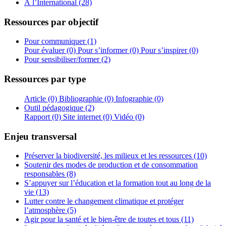
À l’International (28)
Ressources par objectif
Pour communiquer (1)
Pour évaluer (0)
Pour s’informer (0)
Pour s’inspirer (0)
Pour sensibiliser/former (2)
Ressources par type
Article (0)
Bibliographie (0)
Infographie (0)
Outil pédagogique (2)
Rapport (0)
Site internet (0)
Vidéo (0)
Enjeu transversal
Préserver la biodiversité, les milieux et les ressources (10)
Soutenir des modes de production et de consommation
responsables (8)
S’appuyer sur l’éducation et la formation tout au long de la
vie (13)
Lutter contre le changement climatique et protéger
l’atmosphère (5)
Agir pour la santé et le bien-être de toutes et tous (11)