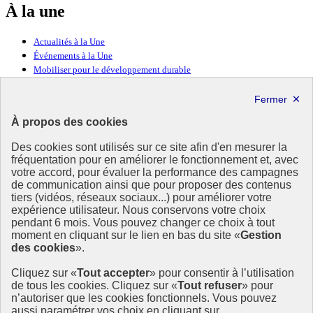
À la une
Actualités à la Une
Événements à la Une
Mobiliser pour le développement durable
Forum politique de haut niveau
Lettre d’information ODDyssée vers 2030
À propos des cookies
Ressources
Des cookies sont utilisés sur ce site afin d'en mesurer la
fréquentation pour en améliorer le fonctionnement et, avec
Ressources
votre accord, pour évaluer la performance des campagnes
La Méth’ODD
de communication ainsi que pour proposer des contenus
Gouvernement
tiers (vidéos, réseaux sociaux...) pour améliorer votre
expérience utilisateur. Nous conservons votre choix
Ce site propose l’information de référence concernant l’Agenda
pendant 6 mois. Vous pouvez changer ce choix à tout
2030 et la feuille de route de la France. Il valorise la mobilisation de
moment en cliquant sur le lien en bas du site «
Gestion
tous les acteurs.
des cookies
».
info.gouv.fr
- ouvre une nouvelle fenêtre
Cliquez sur «
Tout accepter
» pour consentir à l’utilisation
service-public.fr
- ouvre une nouvelle fenêtre
de tous les cookies. Cliquez sur «
Tout refuser
» pour
legifrance.gouv.fr
- ouvre une nouvelle fenêtre
n’autoriser que les cookies fonctionnels. Vous pouvez
data.gouv.fr
- ouvre une nouvelle fenêtre
aussi paramétrer vos choix en cliquant sur