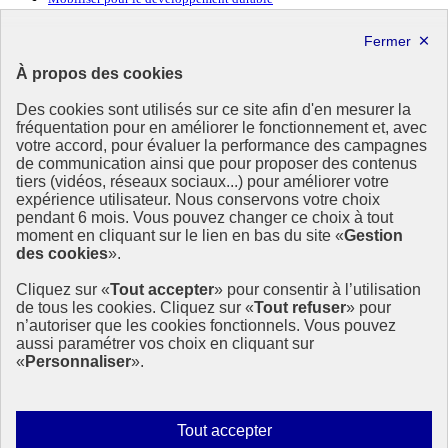
Forum politique de haut niveau
Lettre d’information ODDyssée vers 2030
À propos des cookies
Ressources
Des cookies sont utilisés sur ce site afin d'en mesurer la
Ressources
fréquentation pour en améliorer le fonctionnement et, avec
votre accord, pour évaluer la performance des campagnes
La Méth’ODD
de communication ainsi que pour proposer des contenus
Gouvernement
tiers (vidéos, réseaux sociaux...) pour améliorer votre
expérience utilisateur. Nous conservons votre choix
Ce site propose l’information de référence concernant l’Agenda
pendant 6 mois. Vous pouvez changer ce choix à tout
2030 et la feuille de route de la France. Il valorise la mobilisation de
moment en cliquant sur le lien en bas du site «
Gestion
tous les acteurs.
des cookies
».
info.gouv.fr
- ouvre une nouvelle fenêtre
Cliquez sur «
Tout accepter
» pour consentir à l’utilisation
service-public.fr
- ouvre une nouvelle fenêtre
de tous les cookies. Cliquez sur «
Tout refuser
» pour
legifrance.gouv.fr
- ouvre une nouvelle fenêtre
n’autoriser que les cookies fonctionnels. Vous pouvez
data.gouv.fr
- ouvre une nouvelle fenêtre
aussi paramétrer vos choix en cliquant sur
«
Personnaliser
».
Plan du site
Accessibilité
Mentions légales
Qui sommes-nous ?
Autoriser
Tout accepter
Aide