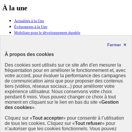
À la une
Actualités à la Une
Événements à la Une
Mobiliser pour le développement durable
Forum politique de haut niveau
Lettre d’information ODDyssée vers 2030
À propos des cookies
Ressources
Des cookies sont utilisés sur ce site afin d'en mesurer la
fréquentation pour en améliorer le fonctionnement et, avec
Ressources
votre accord, pour évaluer la performance des campagnes
La Méth’ODD
de communication ainsi que pour proposer des contenus
Gouvernement
tiers (vidéos, réseaux sociaux...) pour améliorer votre
expérience utilisateur. Nous conservons votre choix
Ce site propose l’information de référence concernant l’Agenda
pendant 6 mois. Vous pouvez changer ce choix à tout
2030 et la feuille de route de la France. Il valorise la mobilisation de
moment en cliquant sur le lien en bas du site «
Gestion
tous les acteurs.
des cookies
».
info.gouv.fr
- ouvre une nouvelle fenêtre
Cliquez sur «
Tout accepter
» pour consentir à l’utilisation
service-public.fr
- ouvre une nouvelle fenêtre
de tous les cookies. Cliquez sur «
Tout refuser
» pour
legifrance.gouv.fr
- ouvre une nouvelle fenêtre
n’autoriser que les cookies fonctionnels. Vous pouvez