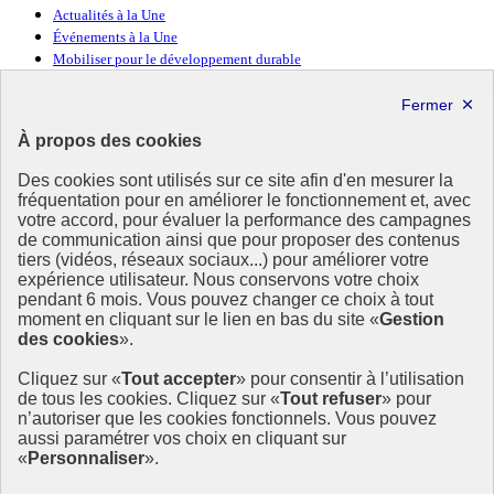
Actualités à la Une
Événements à la Une
Mobiliser pour le développement durable
Forum politique de haut niveau
Lettre d’information ODDyssée vers 2030
À propos des cookies
Ressources
Des cookies sont utilisés sur ce site afin d'en mesurer la
fréquentation pour en améliorer le fonctionnement et, avec
Ressources
votre accord, pour évaluer la performance des campagnes
La Méth’ODD
de communication ainsi que pour proposer des contenus
Gouvernement
tiers (vidéos, réseaux sociaux...) pour améliorer votre
expérience utilisateur. Nous conservons votre choix
Ce site propose l’information de référence concernant l’Agenda
pendant 6 mois. Vous pouvez changer ce choix à tout
2030 et la feuille de route de la France. Il valorise la mobilisation de
moment en cliquant sur le lien en bas du site «
Gestion
tous les acteurs.
des cookies
».
info.gouv.fr
- ouvre une nouvelle fenêtre
Cliquez sur «
Tout accepter
» pour consentir à l’utilisation
service-public.fr
- ouvre une nouvelle fenêtre
de tous les cookies. Cliquez sur «
Tout refuser
» pour
legifrance.gouv.fr
- ouvre une nouvelle fenêtre
n’autoriser que les cookies fonctionnels. Vous pouvez
data.gouv.fr
- ouvre une nouvelle fenêtre
aussi paramétrer vos choix en cliquant sur
«
Personnaliser
».
Plan du site
Accessibilité