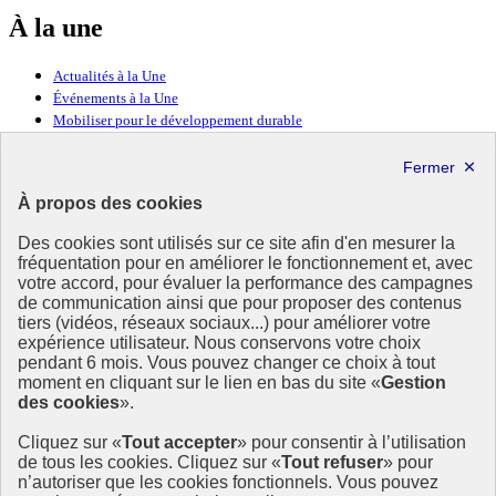
À la une
Actualités à la Une
Événements à la Une
Mobiliser pour le développement durable
Forum politique de haut niveau
Lettre d’information ODDyssée vers 2030
À propos des cookies
Ressources
Des cookies sont utilisés sur ce site afin d'en mesurer la
Ressources
fréquentation pour en améliorer le fonctionnement et, avec
votre accord, pour évaluer la performance des campagnes
La Méth’ODD
de communication ainsi que pour proposer des contenus
Gouvernement
tiers (vidéos, réseaux sociaux...) pour améliorer votre
expérience utilisateur. Nous conservons votre choix
Ce site propose l’information de référence concernant l’Agenda
pendant 6 mois. Vous pouvez changer ce choix à tout
2030 et la feuille de route de la France. Il valorise la mobilisation de
moment en cliquant sur le lien en bas du site «
Gestion
tous les acteurs.
des cookies
».
info.gouv.fr
- ouvre une nouvelle fenêtre
Cliquez sur «
Tout accepter
» pour consentir à l’utilisation
service-public.fr
- ouvre une nouvelle fenêtre
de tous les cookies. Cliquez sur «
Tout refuser
» pour
legifrance.gouv.fr
- ouvre une nouvelle fenêtre
n’autoriser que les cookies fonctionnels. Vous pouvez