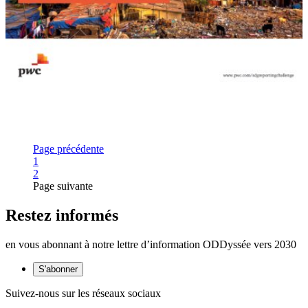
Page précédente
Page
1
Page
2
Page suivante
Restez informés
en vous abonnant à notre lettre d’information ODDyssée vers 2030
S'abonner
Suivez-nous sur les réseaux sociaux