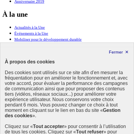
Anniversaire 2019
À la une
Actualités à la Une
Événements à la Une
Mobiliser pour le développement durable
Forum politique de haut niveau
Lettre d’information ODDyssée vers 2030
À propos des cookies
Ressources
Des cookies sont utilisés sur ce site afin d'en mesurer la
fréquentation pour en améliorer le fonctionnement et, avec
Ressources
votre accord, pour évaluer la performance des campagnes
La Méth’ODD
de communication ainsi que pour proposer des contenus
Gouvernement
tiers (vidéos, réseaux sociaux...) pour améliorer votre
expérience utilisateur. Nous conservons votre choix
Ce site propose l’information de référence concernant l’Agenda
pendant 6 mois. Vous pouvez changer ce choix à tout
2030 et la feuille de route de la France. Il valorise la mobilisation de
moment en cliquant sur le lien en bas du site «
Gestion
tous les acteurs.
des cookies
».
info.gouv.fr
- ouvre une nouvelle fenêtre
Cliquez sur «
Tout accepter
» pour consentir à l’utilisation
service-public.fr
- ouvre une nouvelle fenêtre
de tous les cookies. Cliquez sur «
Tout refuser
» pour