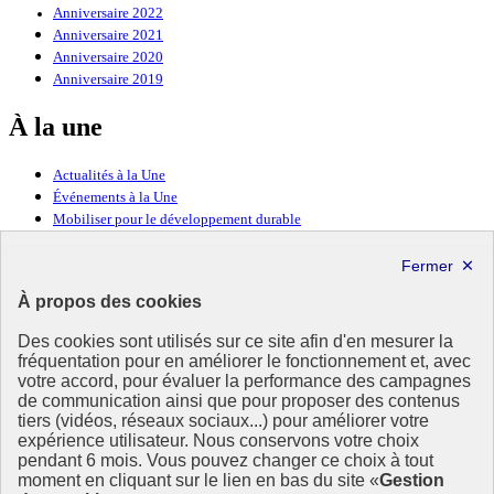
Anniversaire 2022
Anniversaire 2021
Anniversaire 2020
Anniversaire 2019
À la une
Actualités à la Une
Événements à la Une
Mobiliser pour le développement durable
Forum politique de haut niveau
Lettre d’information ODDyssée vers 2030
À propos des cookies
Ressources
Des cookies sont utilisés sur ce site afin d'en mesurer la
Ressources
fréquentation pour en améliorer le fonctionnement et, avec
votre accord, pour évaluer la performance des campagnes
La Méth’ODD
de communication ainsi que pour proposer des contenus
Gouvernement
tiers (vidéos, réseaux sociaux...) pour améliorer votre
expérience utilisateur. Nous conservons votre choix
Ce site propose l’information de référence concernant l’Agenda
pendant 6 mois. Vous pouvez changer ce choix à tout
2030 et la feuille de route de la France. Il valorise la mobilisation de
moment en cliquant sur le lien en bas du site «
Gestion