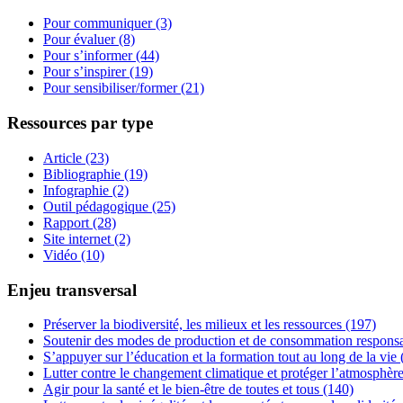
Pour communiquer (3)
Pour évaluer (8)
Pour s’informer (44)
Pour s’inspirer (19)
Pour sensibiliser/former (21)
Ressources par type
Article (23)
Bibliographie (19)
Infographie (2)
Outil pédagogique (25)
Rapport (28)
Site internet (2)
Vidéo (10)
Enjeu transversal
Préserver la biodiversité, les milieux et les ressources (197)
Soutenir des modes de production et de consommation responsa
S’appuyer sur l’éducation et la formation tout au long de la vie
Lutter contre le changement climatique et protéger l’atmosphèr
Agir pour la santé et le bien-être de toutes et tous (140)