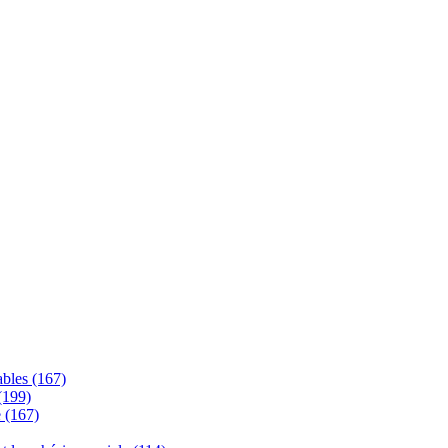
bles (167)
 (199)
e (167)