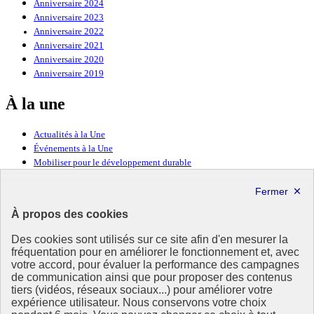
Anniversaire 2024
Anniversaire 2023
Anniversaire 2022
Anniversaire 2021
Anniversaire 2020
Anniversaire 2019
À la une
Actualités à la Une
Événements à la Une
Mobiliser pour le développement durable
Forum politique de haut niveau
Lettre d’information ODDyssée vers 2030
À propos des cookies
Ressources
Des cookies sont utilisés sur ce site afin d'en mesurer la
fréquentation pour en améliorer le fonctionnement et, avec
Ressources
votre accord, pour évaluer la performance des campagnes
La Méth’ODD
de communication ainsi que pour proposer des contenus
Gouvernement
tiers (vidéos, réseaux sociaux...) pour améliorer votre
expérience utilisateur. Nous conservons votre choix
Ce site propose l’information de référence concernant l’Agenda