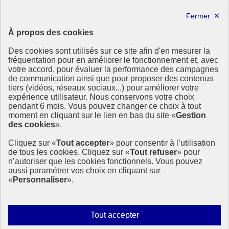
Forum politique de haut niveau
Lettre d’information ODDyssée vers 2030
À propos des cookies
Ressources
Des cookies sont utilisés sur ce site afin d'en mesurer la
Ressources
fréquentation pour en améliorer le fonctionnement et, avec
votre accord, pour évaluer la performance des campagnes
La Méth’ODD
de communication ainsi que pour proposer des contenus
Gouvernement
tiers (vidéos, réseaux sociaux...) pour améliorer votre
expérience utilisateur. Nous conservons votre choix
Ce site propose l’information de référence concernant l’Agenda
pendant 6 mois. Vous pouvez changer ce choix à tout
2030 et la feuille de route de la France. Il valorise la mobilisation de
moment en cliquant sur le lien en bas du site «
Gestion
tous les acteurs.
des cookies
».
info.gouv.fr
- ouvre une nouvelle fenêtre
Cliquez sur «
Tout accepter
» pour consentir à l’utilisation
service-public.fr
- ouvre une nouvelle fenêtre
de tous les cookies. Cliquez sur «
Tout refuser
» pour
legifrance.gouv.fr
- ouvre une nouvelle fenêtre
n’autoriser que les cookies fonctionnels. Vous pouvez
data.gouv.fr
- ouvre une nouvelle fenêtre
aussi paramétrer vos choix en cliquant sur
«
Personnaliser
».
Plan du site
Accessibilité
Mentions légales
Qui sommes-nous ?
Autoriser
Tout accepter
Aide
tous