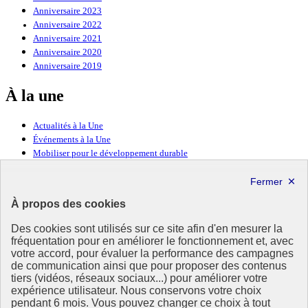
Anniversaire 2023
Anniversaire 2022
Anniversaire 2021
Anniversaire 2020
Anniversaire 2019
À la une
Actualités à la Une
Événements à la Une
Mobiliser pour le développement durable
Forum politique de haut niveau
Lettre d’information ODDyssée vers 2030
À propos des cookies
Ressources
Des cookies sont utilisés sur ce site afin d'en mesurer la
fréquentation pour en améliorer le fonctionnement et, avec
Ressources
votre accord, pour évaluer la performance des campagnes
La Méth’ODD
de communication ainsi que pour proposer des contenus
Gouvernement
tiers (vidéos, réseaux sociaux...) pour améliorer votre
expérience utilisateur. Nous conservons votre choix
Ce site propose l’information de référence concernant l’Agenda
pendant 6 mois. Vous pouvez changer ce choix à tout