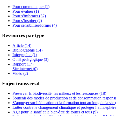
Pour communiquer (1)
Pour évaluer (1)
Pour s’informer (32)
Pour s’inspirer (2)
Pour sensibiliser/former (4)
Ressources par type
Article (14)
Bibliographie (14)
Infographie (1)
Outil pédagogique (3)
Rapport (17)
Site internet (0)
Vidéo (2)
Enjeu transversal
Préserver la biodiversité, les milieux et les ressources (18)
Soutenir des modes de production et de consommation responsa
S’appuyer sur l’éducation et la formation tout au long de la vie 
Lutter contre le changement climatique et protéger l’atmosphère
Agir pour la santé et le bien-être de toutes et tous (9)