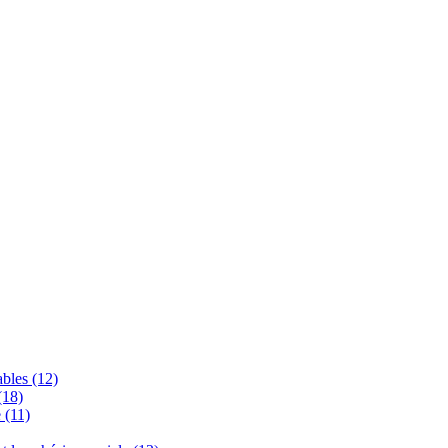
bles (12)
(18)
 (11)