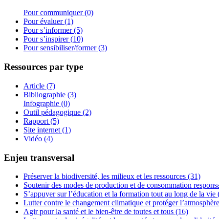
Pour communiquer (0)
Pour évaluer (1)
Pour s’informer (5)
Pour s’inspirer (10)
Pour sensibiliser/former (3)
Ressources par type
Article (7)
Bibliographie (3)
Infographie (0)
Outil pédagogique (2)
Rapport (5)
Site internet (1)
Vidéo (4)
Enjeu transversal
Préserver la biodiversité, les milieux et les ressources (31)
Soutenir des modes de production et de consommation responsa
S’appuyer sur l’éducation et la formation tout au long de la vie 
Lutter contre le changement climatique et protéger l’atmosphère
Agir pour la santé et le bien-être de toutes et tous (16)