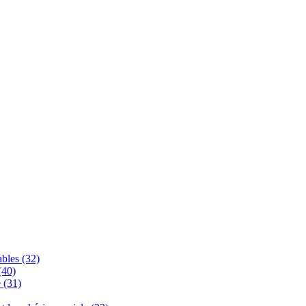
bles (32)
(40)
 (31)