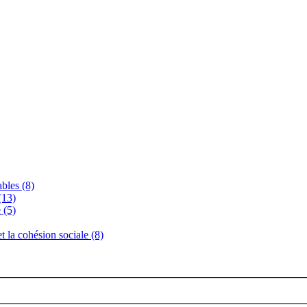
bles (8)
(13)
 (5)
 et la cohésion sociale (8)