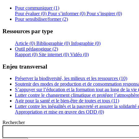
Pour communiquer (1)
Pour évaluer (0)
Pour s’informer (0)
Pour s’inspirer (0)
Pour sensibiliser/former (2)
Ressources par type
Article (0)
Bibliographie (0)
Infographie (0)
Outil pédagogique (2)
Rapport (0)
Site internet (0)
Vidéo (0)
Enjeu transversal
Préserver la biodiversité, les milieux et les ressources (10)
Soutenir des modes de production et de consommation responsa
S’appuyer sur l’éducation et la formation tout au long de la vie 
Lutter contre le changement climatique et protéger l’atmosphère
Agir pour la santé et le bien-être de toutes et tous (11)
Lutter contre les inégalités et la pauvreté et assurer la solidarité
Appropriation et mise en œuvre des ODD (0)
Rechercher