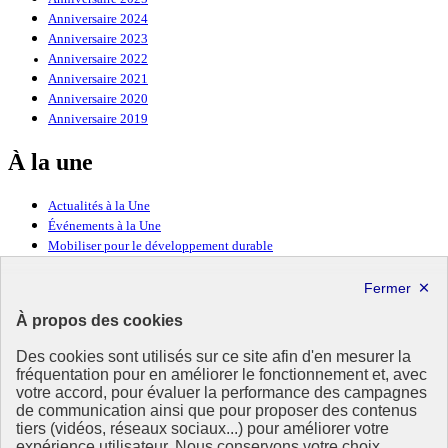
Anniversaire 2024
Anniversaire 2023
Anniversaire 2022
Anniversaire 2021
Anniversaire 2020
Anniversaire 2019
À la une
Actualités à la Une
Événements à la Une
Mobiliser pour le développement durable
Forum politique de haut niveau
Lettre d’information ODDyssée vers 2030
À propos des cookies
Ressources
Des cookies sont utilisés sur ce site afin d'en mesurer la
Ressources
fréquentation pour en améliorer le fonctionnement et, avec
votre accord, pour évaluer la performance des campagnes
La Méth’ODD
de communication ainsi que pour proposer des contenus
Gouvernement
tiers (vidéos, réseaux sociaux...) pour améliorer votre
expérience utilisateur. Nous conservons votre choix