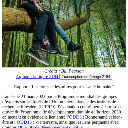
Crédits : Bill Pearson
Agrandir
la figure 2184
Transcription
de l'image 2184
Rapport "Les forêts et les arbres pour la santé humaine"
Lancée le 21 mars 2023 par le Programme mondial des groupes
d’experts sur les forêts de l’Union internationale des instituts de
recherche forestière (IUFRO), l’évaluation contribuera à la mise en
œuvre du Programme de développement durable à l’horizon 2030
en mettant en évidence le lien entre l’
ODD3
: Bonne santé et bien-
être et l’
ODD15
: Vie terrestre, ainsi que les liens pertinents avec
d’autres
Objectifs de développement durable
.