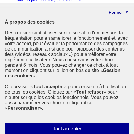
Forum politique de haut niveau
Lettre d’information ODDyssée vers 2030
À propos des cookies
Ressources
Des cookies sont utilisés sur ce site afin d'en mesurer la
Ressources
fréquentation pour en améliorer le fonctionnement et, avec
votre accord, pour évaluer la performance des campagnes
La Méth’ODD
de communication ainsi que pour proposer des contenus
Gouvernement
tiers (vidéos, réseaux sociaux...) pour améliorer votre
expérience utilisateur. Nous conservons votre choix
Ce site propose l’information de référence concernant l’Agenda
pendant 6 mois. Vous pouvez changer ce choix à tout
2030 et la feuille de route de la France. Il valorise la mobilisation de
moment en cliquant sur le lien en bas du site «
Gestion
tous les acteurs.
des cookies
».
info.gouv.fr
- ouvre une nouvelle fenêtre
Cliquez sur «
Tout accepter
» pour consentir à l’utilisation
service-public.fr
- ouvre une nouvelle fenêtre
de tous les cookies. Cliquez sur «
Tout refuser
» pour
legifrance.gouv.fr
- ouvre une nouvelle fenêtre
n’autoriser que les cookies fonctionnels. Vous pouvez
data.gouv.fr
- ouvre une nouvelle fenêtre
aussi paramétrer vos choix en cliquant sur
«
Personnaliser
».
Plan du site
Accessibilité
Mentions légales
Qui sommes-nous ?
Autoriser
Tout accepter
Aide