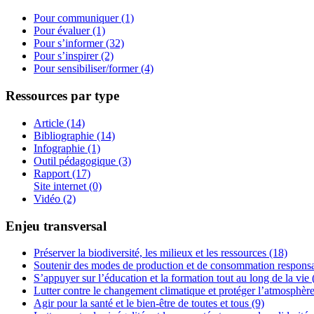
Pour communiquer (1)
Pour évaluer (1)
Pour s’informer (32)
Pour s’inspirer (2)
Pour sensibiliser/former (4)
Ressources par type
Article (14)
Bibliographie (14)
Infographie (1)
Outil pédagogique (3)
Rapport (17)
Site internet (0)
Vidéo (2)
Enjeu transversal
Préserver la biodiversité, les milieux et les ressources (18)
Soutenir des modes de production et de consommation responsa
S’appuyer sur l’éducation et la formation tout au long de la vie 
Lutter contre le changement climatique et protéger l’atmosphère
Agir pour la santé et le bien-être de toutes et tous (9)