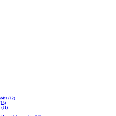
bles (12)
(18)
 (11)