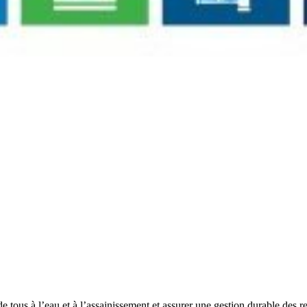
e tous à l’eau et à l’assainissement et assurer une gestion durable des 