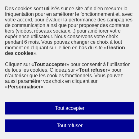
Des cookies sont utilisés sur ce site afin d'en mesurer la
Ressources
fréquentation pour en améliorer le fonctionnement et, avec
votre accord, pour évaluer la performance des campagnes
La Méth’ODD
de communication ainsi que pour proposer des contenus
Gouvernement
tiers (vidéos, réseaux sociaux...) pour améliorer votre
expérience utilisateur. Nous conservons votre choix
Ce site propose l’information de référence concernant l’Agenda
pendant 6 mois. Vous pouvez changer ce choix à tout
2030 et la feuille de route de la France. Il valorise la mobilisation de
moment en cliquant sur le lien en bas du site «
Gestion
tous les acteurs.
des cookies
».
info.gouv.fr
- ouvre une nouvelle fenêtre
Cliquez sur «
Tout accepter
» pour consentir à l’utilisation
service-public.fr
- ouvre une nouvelle fenêtre
de tous les cookies. Cliquez sur «
Tout refuser
» pour
legifrance.gouv.fr
- ouvre une nouvelle fenêtre
n’autoriser que les cookies fonctionnels. Vous pouvez
data.gouv.fr
- ouvre une nouvelle fenêtre
aussi paramétrer vos choix en cliquant sur
«
Personnaliser
».
Plan du site
Accessibilité
Mentions légales
Qui sommes-nous ?
Autoriser
Tout accepter
Aide
tous
Contact
les
Gestion des cookies
Interdire
Tout refuser
Paramètres d’affichage
cookies
tous