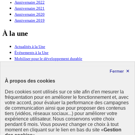
Anniversaire 2022
Anniversaire 2021
Anniversaire 2020
Anniversaire 2019
À la une
Actualités à la Une
Événements à la Une
Mobiliser pour le développement durable
Forum politique de haut niveau
Lettre d’information ODDyssée vers 2030
À propos des cookies
Ressources
Des cookies sont utilisés sur ce site afin d'en mesurer la
fréquentation pour en améliorer le fonctionnement et, avec
Ressources
votre accord, pour évaluer la performance des campagnes
La Méth’ODD
de communication ainsi que pour proposer des contenus
Gouvernement
tiers (vidéos, réseaux sociaux...) pour améliorer votre
expérience utilisateur. Nous conservons votre choix
Ce site propose l’information de référence concernant l’Agenda
pendant 6 mois. Vous pouvez changer ce choix à tout
2030 et la feuille de route de la France. Il valorise la mobilisation de
moment en cliquant sur le lien en bas du site «
Gestion
tous les acteurs.