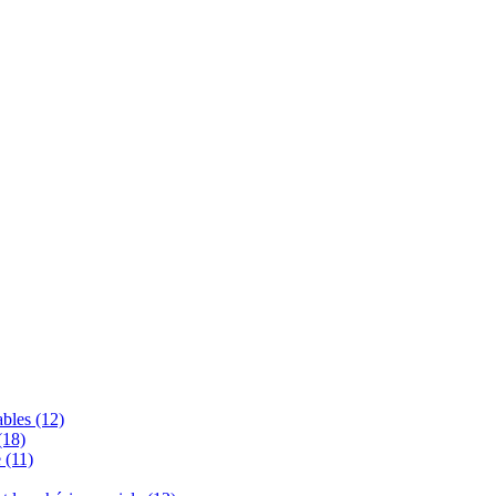
bles (12)
(18)
 (11)