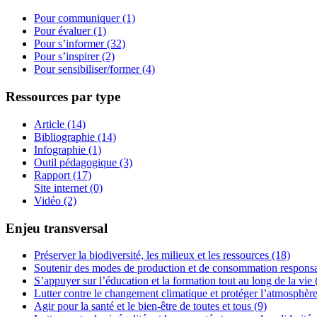
Pour communiquer (1)
Pour évaluer (1)
Pour s’informer (32)
Pour s’inspirer (2)
Pour sensibiliser/former (4)
Ressources par type
Article (14)
Bibliographie (14)
Infographie (1)
Outil pédagogique (3)
Rapport (17)
Site internet (0)
Vidéo (2)
Enjeu transversal
Préserver la biodiversité, les milieux et les ressources (18)
Soutenir des modes de production et de consommation responsa
S’appuyer sur l’éducation et la formation tout au long de la vie 
Lutter contre le changement climatique et protéger l’atmosphère
Agir pour la santé et le bien-être de toutes et tous (9)