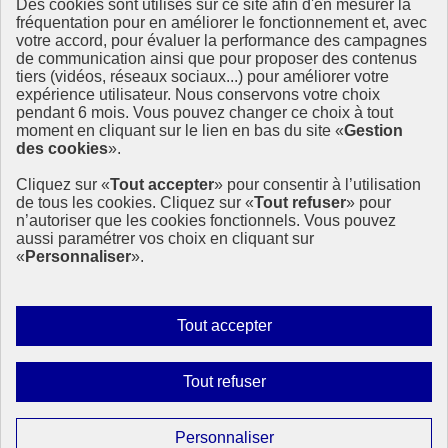
Des cookies sont utilisés sur ce site afin d'en mesurer la
fréquentation pour en améliorer le fonctionnement et, avec
Ressources
votre accord, pour évaluer la performance des campagnes
La Méth’ODD
de communication ainsi que pour proposer des contenus
Gouvernement
tiers (vidéos, réseaux sociaux...) pour améliorer votre
expérience utilisateur. Nous conservons votre choix
Ce site propose l’information de référence concernant l’Agenda
pendant 6 mois. Vous pouvez changer ce choix à tout
2030 et la feuille de route de la France. Il valorise la mobilisation de
moment en cliquant sur le lien en bas du site «
Gestion
tous les acteurs.
des cookies
».
info.gouv.fr
- ouvre une nouvelle fenêtre
Cliquez sur «
Tout accepter
» pour consentir à l’utilisation
service-public.fr
- ouvre une nouvelle fenêtre
de tous les cookies. Cliquez sur «
Tout refuser
» pour
legifrance.gouv.fr
- ouvre une nouvelle fenêtre
n’autoriser que les cookies fonctionnels. Vous pouvez
data.gouv.fr
- ouvre une nouvelle fenêtre
aussi paramétrer vos choix en cliquant sur
«
Personnaliser
».
Plan du site
Accessibilité
Mentions légales
Qui sommes-nous ?
Autoriser
Tout accepter
Aide
tous
Contact
les
Gestion des cookies
Interdire
Tout refuser
cookies
Paramètres d’affichage
tous
les
Sauf mention contraire, tous les contenus de ce site sont sous
Paramétrer
Personnaliser