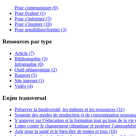
Pour communiquer (0)
Pour évaluer (1)
Pour s’informer (5)
Pour s’inspirer (10)
Pour sensibiliser/former (3)
Ressources par type
Article (7)
Bibliographie (3)
Infographie (0)
Outil pédagogique (2)
Rapport (5)
Site internet (1)
Vidéo (4)
Enjeu transversal
Préserver la biodiversité, les milieux et les ressources (31)
Soutenir des modes de production et de consommation responsa
S’appuyer sur l’éducation et la formation tout au long de la vie 
Lutter contre le changement climatique et protéger l’atmosphère
Agir pour la santé et le bien-être de toutes et tous (16)