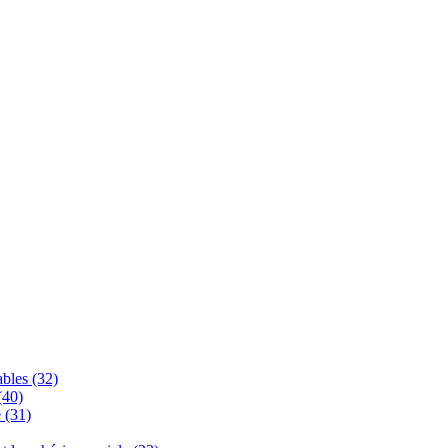
bles (32)
(40)
 (31)