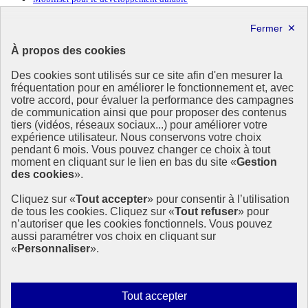
Forum politique de haut niveau
Lettre d’information ODDyssée vers 2030
À propos des cookies
Ressources
Des cookies sont utilisés sur ce site afin d'en mesurer la
Ressources
fréquentation pour en améliorer le fonctionnement et, avec
votre accord, pour évaluer la performance des campagnes
La Méth’ODD
de communication ainsi que pour proposer des contenus
Gouvernement
tiers (vidéos, réseaux sociaux...) pour améliorer votre
expérience utilisateur. Nous conservons votre choix
Ce site propose l’information de référence concernant l’Agenda
pendant 6 mois. Vous pouvez changer ce choix à tout
2030 et la feuille de route de la France. Il valorise la mobilisation de
moment en cliquant sur le lien en bas du site «
Gestion
tous les acteurs.
des cookies
».
info.gouv.fr
- ouvre une nouvelle fenêtre
Cliquez sur «
Tout accepter
» pour consentir à l’utilisation
service-public.fr
- ouvre une nouvelle fenêtre
de tous les cookies. Cliquez sur «
Tout refuser
» pour
legifrance.gouv.fr
- ouvre une nouvelle fenêtre
n’autoriser que les cookies fonctionnels. Vous pouvez
data.gouv.fr
- ouvre une nouvelle fenêtre
aussi paramétrer vos choix en cliquant sur
«
Personnaliser
».
Plan du site
Accessibilité
Mentions légales
Qui sommes-nous ?
Autoriser
Tout accepter
Aide