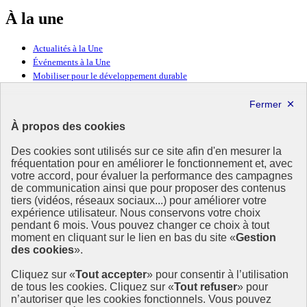
À la une
Actualités à la Une
Événements à la Une
Mobiliser pour le développement durable
Forum politique de haut niveau
Lettre d’information ODDyssée vers 2030
À propos des cookies
Ressources
Des cookies sont utilisés sur ce site afin d'en mesurer la
fréquentation pour en améliorer le fonctionnement et, avec
Ressources
votre accord, pour évaluer la performance des campagnes
La Méth’ODD
de communication ainsi que pour proposer des contenus
Gouvernement
tiers (vidéos, réseaux sociaux...) pour améliorer votre
expérience utilisateur. Nous conservons votre choix
Ce site propose l’information de référence concernant l’Agenda
pendant 6 mois. Vous pouvez changer ce choix à tout
2030 et la feuille de route de la France. Il valorise la mobilisation de
moment en cliquant sur le lien en bas du site «
Gestion
tous les acteurs.
des cookies
».
info.gouv.fr
- ouvre une nouvelle fenêtre
Cliquez sur «
Tout accepter
» pour consentir à l’utilisation
service-public.fr
- ouvre une nouvelle fenêtre
de tous les cookies. Cliquez sur «
Tout refuser
» pour
legifrance.gouv.fr
- ouvre une nouvelle fenêtre
n’autoriser que les cookies fonctionnels. Vous pouvez