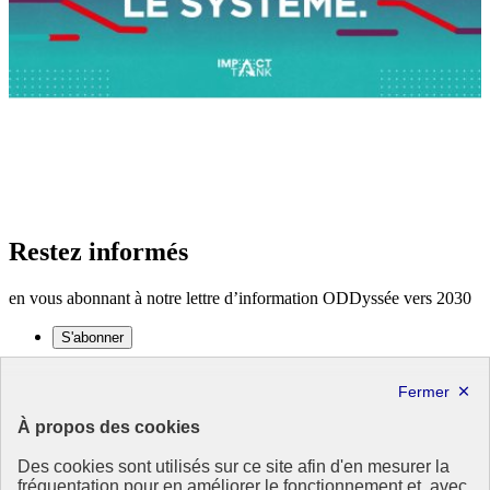
Restez informés
en vous abonnant à notre lettre d’information ODDyssée vers 2030
S'abonner
Suivez-nous sur les réseaux sociaux
X
- ouvre une nouvelle fenêtre
À propos des cookies
Flux
- ouvre une nouvelle fenêtre
Des cookies sont utilisés sur ce site afin d'en mesurer la
Agenda 2030
fréquentation pour en améliorer le fonctionnement et, avec