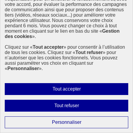
votre accord, pour évaluer la performance des campagnes
de communication ainsi que pour proposer des contenus
Présentation
tiers (vidéos, réseaux sociaux...) pour améliorer votre
Dispositif de suivi
expérience utilisateur. Nous conservons votre choix
En France
pendant 6 mois. Vous pouvez changer ce choix à tout
En Europe et à l’international
moment en cliquant sur le lien en bas du site «
Gestion
17 Objectifs de développement durable
des cookies
».
Feuille de route de la France
Cliquez sur «
Tout accepter
» pour consentir à l’utilisation
de tous les cookies. Cliquez sur «
Tout refuser
» pour
Anniversaire
n’autoriser que les cookies fonctionnels. Vous pouvez
aussi paramétrer vos choix en cliquant sur
Anniversaire 2025
«
Personnaliser
».
Anniversaire 2024
Anniversaire 2023
Anniversaire 2022
Autoriser
Tout accepter
Anniversaire 2021
tous
Anniversaire 2020
les
Anniversaire 2019
Interdire
Tout refuser
cookies
tous
À la une
les
Paramétrer
Personnaliser
cookies
les
Actualités à la Une