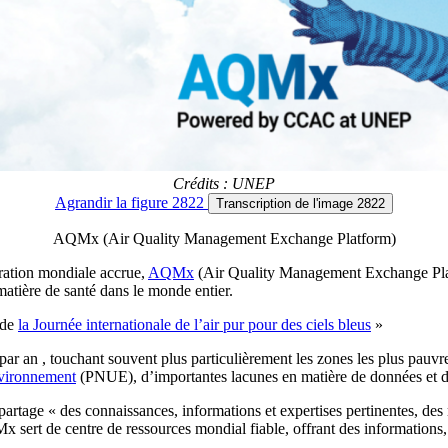
Crédits : UNEP
Agrandir
la figure 2822
Transcription
de l'image 2822
AQMx (Air Quality Management Exchange Platform)
ation mondiale accrue,
AQMx
(Air Quality Management Exchange Platfo
 matière de santé dans le monde entier.
 de
la Journée internationale de l’air pur pour des ciels bleus
»
par an , touchant souvent plus particulièrement les zones les plus pauvr
nvironnement
(PNUE), d’importantes lacunes en matière de données et de c
tage « des connaissances, informations et expertises pertinentes, des mei
x sert de centre de ressources mondial fiable, offrant des informations, d