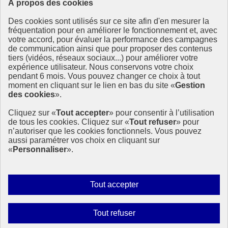
À propos des cookies
Ressources
Des cookies sont utilisés sur ce site afin d'en mesurer la
Ressources
fréquentation pour en améliorer le fonctionnement et, avec
votre accord, pour évaluer la performance des campagnes
La Méth’ODD
de communication ainsi que pour proposer des contenus
Gouvernement
tiers (vidéos, réseaux sociaux...) pour améliorer votre
expérience utilisateur. Nous conservons votre choix
Ce site propose l’information de référence concernant l’Agenda
pendant 6 mois. Vous pouvez changer ce choix à tout
2030 et la feuille de route de la France. Il valorise la mobilisation de
moment en cliquant sur le lien en bas du site «
Gestion
tous les acteurs.
des cookies
».
info.gouv.fr
- ouvre une nouvelle fenêtre
Cliquez sur «
Tout accepter
» pour consentir à l’utilisation
service-public.fr
- ouvre une nouvelle fenêtre
de tous les cookies. Cliquez sur «
Tout refuser
» pour
legifrance.gouv.fr
- ouvre une nouvelle fenêtre
n’autoriser que les cookies fonctionnels. Vous pouvez
data.gouv.fr
- ouvre une nouvelle fenêtre
aussi paramétrer vos choix en cliquant sur
«
Personnaliser
».
Plan du site
Accessibilité
Mentions légales
Qui sommes-nous ?
Autoriser
Tout accepter
Aide
tous
Contact
les
Gestion des cookies
Interdire
Tout refuser
Paramètres d’affichage
cookies
tous