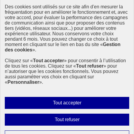
Des cookies sont utilisés sur ce site afin d'en mesurer la
fréquentation pour en améliorer le fonctionnement et, avec
Ressources
votre accord, pour évaluer la performance des campagnes
La Méth’ODD
de communication ainsi que pour proposer des contenus
Gouvernement
tiers (vidéos, réseaux sociaux...) pour améliorer votre
expérience utilisateur. Nous conservons votre choix
Ce site propose l’information de référence concernant l’Agenda
pendant 6 mois. Vous pouvez changer ce choix à tout
2030 et la feuille de route de la France. Il valorise la mobilisation de
moment en cliquant sur le lien en bas du site «
Gestion
tous les acteurs.
des cookies
».
info.gouv.fr
- ouvre une nouvelle fenêtre
Cliquez sur «
Tout accepter
» pour consentir à l’utilisation
service-public.fr
- ouvre une nouvelle fenêtre
de tous les cookies. Cliquez sur «
Tout refuser
» pour
legifrance.gouv.fr
- ouvre une nouvelle fenêtre
n’autoriser que les cookies fonctionnels. Vous pouvez
data.gouv.fr
- ouvre une nouvelle fenêtre
aussi paramétrer vos choix en cliquant sur
«
Personnaliser
».
Plan du site
Accessibilité
Mentions légales
Qui sommes-nous ?
Autoriser
Tout accepter
Aide
tous
Contact
les
Gestion des cookies
Interdire
Tout refuser
cookies
Paramètres d’affichage
tous
les