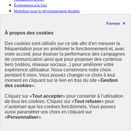
Événements à la Une
Mobiliser pour le développement durable
Forum politique de haut niveau
Lettre d’information ODDyssée vers 2030
À propos des cookies
Ressources
Des cookies sont utilisés sur ce site afin d'en mesurer la
Ressources
fréquentation pour en améliorer le fonctionnement et, avec
votre accord, pour évaluer la performance des campagnes
La Méth’ODD
de communication ainsi que pour proposer des contenus
Gouvernement
tiers (vidéos, réseaux sociaux...) pour améliorer votre
expérience utilisateur. Nous conservons votre choix
Ce site propose l’information de référence concernant l’Agenda
pendant 6 mois. Vous pouvez changer ce choix à tout
2030 et la feuille de route de la France. Il valorise la mobilisation de
moment en cliquant sur le lien en bas du site «
Gestion
tous les acteurs.
des cookies
».
info.gouv.fr
- ouvre une nouvelle fenêtre
Cliquez sur «
Tout accepter
» pour consentir à l’utilisation
service-public.fr
- ouvre une nouvelle fenêtre
de tous les cookies. Cliquez sur «
Tout refuser
» pour
legifrance.gouv.fr
- ouvre une nouvelle fenêtre
n’autoriser que les cookies fonctionnels. Vous pouvez
data.gouv.fr
- ouvre une nouvelle fenêtre
aussi paramétrer vos choix en cliquant sur
«
Personnaliser
».
Plan du site
Accessibilité
Mentions légales