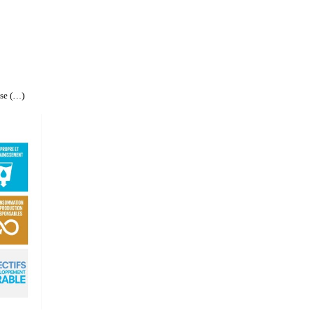
 se (…)