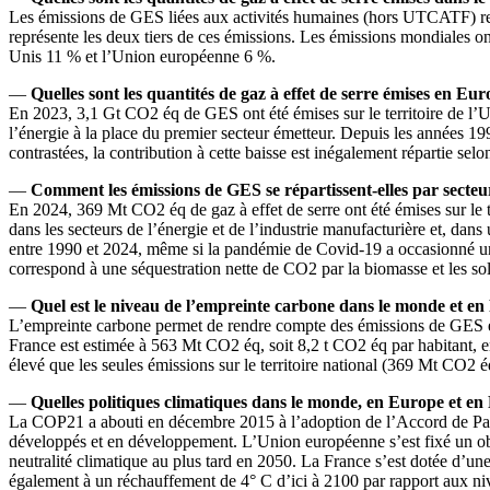
Les émissions de GES liées aux activités humaines (hors UTCATF) rep
représente les deux tiers de ces émissions. Les émissions mondiales o
Unis 11 % et l’Union européenne 6 %.
—
Quelles sont les quantités de gaz à effet de serre émises en Eur
En 2023, 3,1 Gt CO2 éq de GES ont été émises sur le territoire de l’
l’énergie à la place du premier secteur émetteur. Depuis les années 199
contrastées, la contribution à cette baisse est inégalement répartie sel
—
Comment les émissions de GES se répartissent-elles par secteu
En 2024, 369 Mt CO2 éq de gaz à effet de serre ont été émises sur le 
dans les secteurs de l’énergie et de l’industrie manufacturière et, dans
entre 1990 et 2024, même si la pandémie de Covid-19 a occasionné un
correspond à une séquestration nette de CO2 par la biomasse et les sol
—
Quel est le niveau de l’empreinte carbone dans le monde et en
L’empreinte carbone permet de rendre compte des émissions de GES émise
France est estimée à 563 Mt CO2 éq, soit 8,2 t CO2 éq par habitant, 
élevé que les seules émissions sur le territoire national (369 Mt CO2 é
—
Quelles politiques climatiques dans le monde, en Europe et en
La COP21 a abouti en décembre 2015 à l’adoption de l’Accord de Paris, 
développés et en développement. L’Union européenne s’est fixé un obje
neutralité climatique au plus tard en 2050. La France s’est dotée d’un
également à un réchauffement de 4° C d’ici à 2100 par rapport aux niv