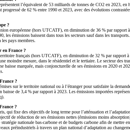
résentent l’équivalent de 53 milliards de tonnes de CO2 en 2023, en h
nt progressé de 62 % entre 1990 et 2023, avec des évolutions contrastée
ope ?
Union européenne (hors UTCATF), en diminution de 36 % par rapport à 19
0, les émissions baissent dans tous les secteurs sauf dans les transport
on les pays membres.
r en France ?
territoire français (hors UTCATF), en diminution de 32 % par rapport à
 une moindre mesure, dans le résidentiel et le tertiaire. Le secteur des t
e baisse marquée, mais conjoncturelle de ses émissions en 2020 et 202
s.
 France ?
s sur le territoire national ou à l’étranger pour satisfaire la demande
en baisse de 3,4 % par rapport à 2023. Les émissions importées représen
q).
 France ?
qui fixe des objectifs de long terme pour l’atténuation et l’adaptation e
ctif de réduction de ses émissions nettes (émissions moins absorption)
e stratégie nationale bas-carbone et de budgets carbone afin de mettre 
eaux préindustriels à travers un plan national d’adaptation au changem