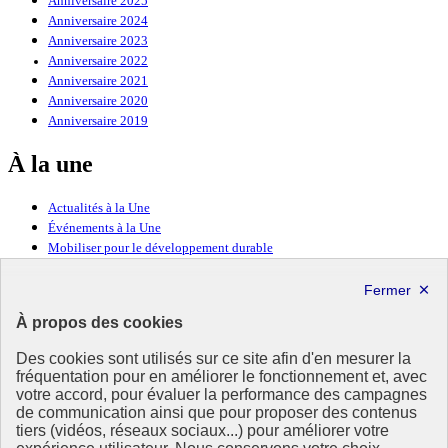
Anniversaire 2025
Anniversaire 2024
Anniversaire 2023
Anniversaire 2022
Anniversaire 2021
Anniversaire 2020
Anniversaire 2019
À la une
Actualités à la Une
Événements à la Une
Mobiliser pour le développement durable
Forum politique de haut niveau
Lettre d’information ODDyssée vers 2030
À propos des cookies
Ressources
Des cookies sont utilisés sur ce site afin d'en mesurer la
Ressources
fréquentation pour en améliorer le fonctionnement et, avec
votre accord, pour évaluer la performance des campagnes
La Méth’ODD
de communication ainsi que pour proposer des contenus
Gouvernement
tiers (vidéos, réseaux sociaux...) pour améliorer votre