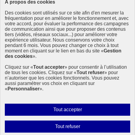
À propos des cookies
Ressources
Des cookies sont utilisés sur ce site afin d'en mesurer la
Ressources
fréquentation pour en améliorer le fonctionnement et, avec
votre accord, pour évaluer la performance des campagnes
La Méth’ODD
de communication ainsi que pour proposer des contenus
Gouvernement
tiers (vidéos, réseaux sociaux...) pour améliorer votre
expérience utilisateur. Nous conservons votre choix
Ce site propose l’information de référence concernant l’Agenda
pendant 6 mois. Vous pouvez changer ce choix à tout
2030 et la feuille de route de la France. Il valorise la mobilisation de
moment en cliquant sur le lien en bas du site «
Gestion
tous les acteurs.
des cookies
».
info.gouv.fr
- ouvre une nouvelle fenêtre
Cliquez sur «
Tout accepter
» pour consentir à l’utilisation
service-public.fr
- ouvre une nouvelle fenêtre
de tous les cookies. Cliquez sur «
Tout refuser
» pour
legifrance.gouv.fr
- ouvre une nouvelle fenêtre
n’autoriser que les cookies fonctionnels. Vous pouvez
data.gouv.fr
- ouvre une nouvelle fenêtre
aussi paramétrer vos choix en cliquant sur
«
Personnaliser
».
Plan du site
Accessibilité
Mentions légales
Qui sommes-nous ?
Autoriser
Tout accepter
Aide
tous
Contact
les
Gestion des cookies
Interdire
Tout refuser
Paramètres d’affichage
cookies
tous