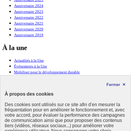
Anniversaire 2024
Anniversaire 2023
Anniversaire 2022
Anniversaire 2021
Anniversaire 2020
Anniversaire 2019
À la une
Actualités à la Une
Événements à la Une
Mobiliser pour le développement durable
Forum politique de haut niveau
Lettre d’information ODDyssée vers 2030
À propos des cookies
Ressources
Des cookies sont utilisés sur ce site afin d'en mesurer la
Ressources
fréquentation pour en améliorer le fonctionnement et, avec
votre accord, pour évaluer la performance des campagnes
La Méth’ODD
de communication ainsi que pour proposer des contenus
Gouvernement
tiers (vidéos, réseaux sociaux...) pour améliorer votre
expérience utilisateur. Nous conservons votre choix