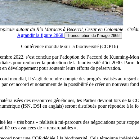
ropicale autour du Río Maracas à Becerril, Cesar en Colombie - Crédit
Agrandir
la figure 2868
Transcription
de l'image 2868
Conférence mondiale sur la biodiversité (COP16)
écembre 2022, s’est conclue par l’adoption de l’accord de Kunming-Mon
iales pour renforcer la protection de la biodiversité d’ici 2030. Parmi le
 en développement pour soutenir leurs efforts de préservation.
ord mondial, il s’agit de rendre compte des progrès réalisés au regard 
r cet accord et notamment de la possibilité de créer un nouveau fonds
érialisées des ressources génétiques, les Parties devront lors de la C
 numérique (ISN, DSI en anglais) seront distribués pour répondre à la fo
é les « très bons » réalisés à mi-parcours des négociations pour stopp
lifié ces avancées de « remarquables ».
record pour une COP dédiée à la biodiversité. Cela témoigne indéniableme