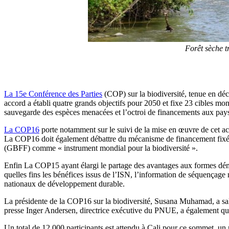
Forêt sèche t
La 15e Conférence des Parties
(COP) sur la biodiversité, tenue en d
accord a établi quatre grands objectifs pour 2050 et fixe 23 cibles mond
sauvegarde des espèces menacées et l’octroi de financements aux pays
La COP16
porte notamment sur le suivi de la mise en œuvre de cet acc
La COP16 doit également débattre du mécanisme de financement fixé pa
(GBFF) comme « instrument mondial pour la biodiversité ».
Enfin La COP15 ayant élargi le partage des avantages aux formes démat
quelles fins les bénéfices issus de l’ISN, l’information de séquençage
nationaux de développement durable.
La présidente de la COP16 sur la biodiversité, Susana Muhamad, a salu
presse Inger Andersen, directrice exécutive du PNUE, a également qua
Un total de 12 000 participants est attendu à Cali pour ce sommet, un 