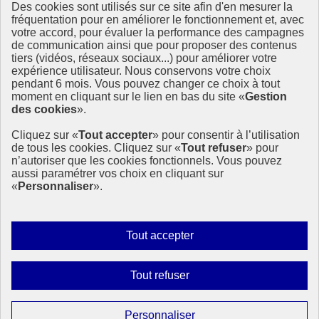
Des cookies sont utilisés sur ce site afin d'en mesurer la
Ressources
fréquentation pour en améliorer le fonctionnement et, avec
votre accord, pour évaluer la performance des campagnes
La Méth’ODD
de communication ainsi que pour proposer des contenus
Gouvernement
tiers (vidéos, réseaux sociaux...) pour améliorer votre
expérience utilisateur. Nous conservons votre choix
Ce site propose l’information de référence concernant l’Agenda
pendant 6 mois. Vous pouvez changer ce choix à tout
2030 et la feuille de route de la France. Il valorise la mobilisation de
moment en cliquant sur le lien en bas du site «
Gestion
tous les acteurs.
des cookies
».
info.gouv.fr
- ouvre une nouvelle fenêtre
Cliquez sur «
Tout accepter
» pour consentir à l’utilisation
service-public.fr
- ouvre une nouvelle fenêtre
de tous les cookies. Cliquez sur «
Tout refuser
» pour
legifrance.gouv.fr
- ouvre une nouvelle fenêtre
n’autoriser que les cookies fonctionnels. Vous pouvez
data.gouv.fr
- ouvre une nouvelle fenêtre
aussi paramétrer vos choix en cliquant sur
«
Personnaliser
».
Plan du site
Accessibilité
Mentions légales
Qui sommes-nous ?
Autoriser
Tout accepter
Aide
tous
Contact
les
Gestion des cookies
Interdire
Tout refuser
Paramètres d’affichage
cookies
tous
les
Sauf mention contraire, tous les contenus de ce site sont sous
Paramétrer
Personnaliser