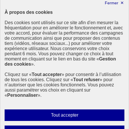
Lettre d’information ODDyssée vers 2030
À propos des cookies
Ressources
Des cookies sont utilisés sur ce site afin d'en mesurer la
Ressources
fréquentation pour en améliorer le fonctionnement et, avec
votre accord, pour évaluer la performance des campagnes
La Méth’ODD
de communication ainsi que pour proposer des contenus
Gouvernement
tiers (vidéos, réseaux sociaux...) pour améliorer votre
expérience utilisateur. Nous conservons votre choix
Ce site propose l’information de référence concernant l’Agenda
pendant 6 mois. Vous pouvez changer ce choix à tout
2030 et la feuille de route de la France. Il valorise la mobilisation de
moment en cliquant sur le lien en bas du site «
Gestion
tous les acteurs.
des cookies
».
info.gouv.fr
- ouvre une nouvelle fenêtre
Cliquez sur «
Tout accepter
» pour consentir à l’utilisation
service-public.fr
- ouvre une nouvelle fenêtre
de tous les cookies. Cliquez sur «
Tout refuser
» pour
legifrance.gouv.fr
- ouvre une nouvelle fenêtre
n’autoriser que les cookies fonctionnels. Vous pouvez
data.gouv.fr
- ouvre une nouvelle fenêtre
aussi paramétrer vos choix en cliquant sur
«
Personnaliser
».
Plan du site
Accessibilité
Mentions légales
Qui sommes-nous ?
Autoriser
Tout accepter
Aide
tous
Contact
les