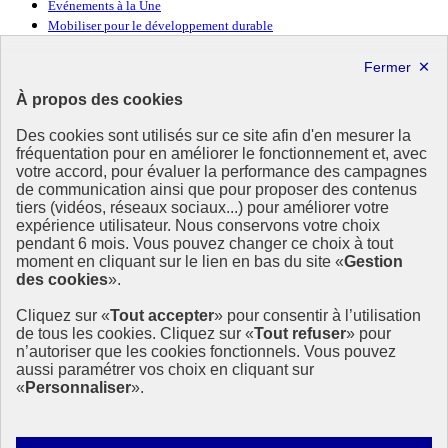
Événements à la Une
Mobiliser pour le développement durable
Forum politique de haut niveau
Lettre d’information ODDyssée vers 2030
À propos des cookies
Ressources
Des cookies sont utilisés sur ce site afin d'en mesurer la
fréquentation pour en améliorer le fonctionnement et, avec
Ressources
votre accord, pour évaluer la performance des campagnes
La Méth’ODD
de communication ainsi que pour proposer des contenus
Gouvernement
tiers (vidéos, réseaux sociaux...) pour améliorer votre
expérience utilisateur. Nous conservons votre choix
Ce site propose l’information de référence concernant l’Agenda
pendant 6 mois. Vous pouvez changer ce choix à tout
2030 et la feuille de route de la France. Il valorise la mobilisation de
moment en cliquant sur le lien en bas du site «
Gestion
tous les acteurs.
des cookies
».
info.gouv.fr
- ouvre une nouvelle fenêtre
Cliquez sur «
Tout accepter
» pour consentir à l’utilisation
service-public.fr
- ouvre une nouvelle fenêtre
de tous les cookies. Cliquez sur «
Tout refuser
» pour
legifrance.gouv.fr
- ouvre une nouvelle fenêtre
n’autoriser que les cookies fonctionnels. Vous pouvez
data.gouv.fr
- ouvre une nouvelle fenêtre
aussi paramétrer vos choix en cliquant sur
«
Personnaliser
».
Plan du site
Accessibilité
Mentions légales