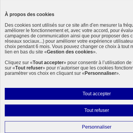
À propos des cookies
Des cookies sont utilisés sur ce site afin d'en mesurer la fré
améliorer le fonctionnement et, avec votre accord, pour éval
campagnes de communication ainsi que pour proposer des co
réseaux sociaux...) pour améliorer votre expérience utilisate
choix pendant 6 mois. Vous pouvez changer ce choix à tout m
lien en bas du site «
Gestion des cookies
».
Cliquez sur «
Tout accepter
» pour consentir à l’utilisation d
sur «
Tout refuser
» pour n’autoriser que les cookies fonctio
paramétrer vos choix en cliquant sur «
Personnaliser
».
Autoriser
Tout accepter
tous
les
Interdire
Tout refuser
cookies
tous
les
Paramétre
Personnaliser
cookies