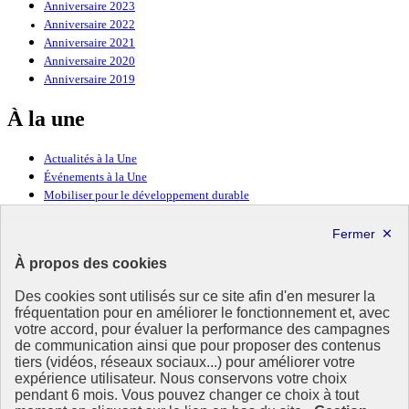
Anniversaire 2023
Anniversaire 2022
Anniversaire 2021
Anniversaire 2020
Anniversaire 2019
À la une
Actualités à la Une
Événements à la Une
Mobiliser pour le développement durable
Forum politique de haut niveau
Lettre d’information ODDyssée vers 2030
À propos des cookies
Ressources
Des cookies sont utilisés sur ce site afin d'en mesurer la
Ressources
fréquentation pour en améliorer le fonctionnement et, avec
votre accord, pour évaluer la performance des campagnes
La Méth’ODD
de communication ainsi que pour proposer des contenus
Gouvernement
tiers (vidéos, réseaux sociaux...) pour améliorer votre
expérience utilisateur. Nous conservons votre choix
Ce site propose l’information de référence concernant l’Agenda
pendant 6 mois. Vous pouvez changer ce choix à tout
2030 et la feuille de route de la France. Il valorise la mobilisation de